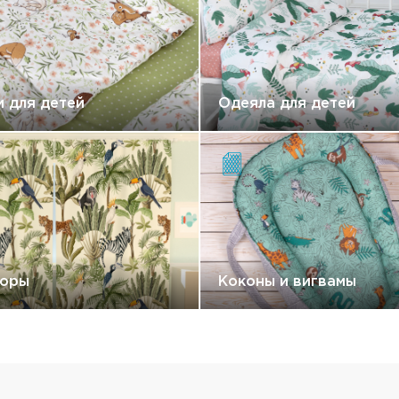
 для детей
Одеяла для детей
оры
Коконы и вигвамы