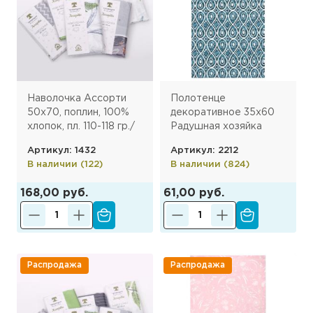
Махровые
Для детей
полотенца
Текстиль для
Все категории
кухни
Наволочка Ассорти
Полотенце
50х70, поплин, 100%
декоративное 35х60
хлопок, пл. 110-118 гр./
Радушная хозяйка
кв.м.
(Традиция) , рогожка,
Артикул: 1432
Артикул: 2212
100% хлопок,
В наличии (122)
В наличии (824)
Орнамент белый
168,00 руб.
61,00 руб.
Распродажа
Распродажа