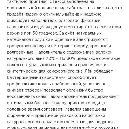
тактильно приятная. Стёжка выполнена на
многоигольной машине в виде абстрактных листьев, что
придаёт изделию оригинальный вид и надежно
фиксирует наполнитель, благодаря фиксации
наполнителя изделия допустимо стирать на деликатном
режиме при 30 градусах. За счёт натуральных
материалов подушки и одеяла не электризуются,
пропускают воздух и не теряют форму, прочные и
долговечные. Наполнитель с содержанием волокон
натурального льна 70% + ПЭ 30% идеальное сочетание
пользы натуральных материалов и практичности
синтетических для комфортного сна. Лён обладает
бактерицидными свойствами, способствует
профилактике кожных заболеваний, успокаивает,
снимает стресс и позволяет организму быстро
восстановить силы. Такой наполнитель поддерживает
оптимальный баланс - в жару приятно холодит, в
холодное время согревает. Изделия завершены
фирменной и практичной упаковкой из рогожки
натурального оттенка с фотопечатью, для подушек -
сумка-конверт на молнии, для одеял тубус с ручкой на