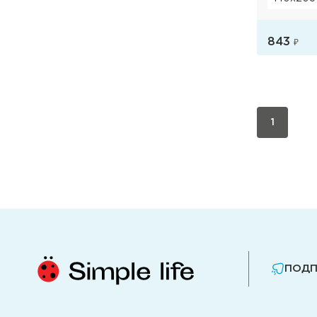
843
₽
1
ПОДП