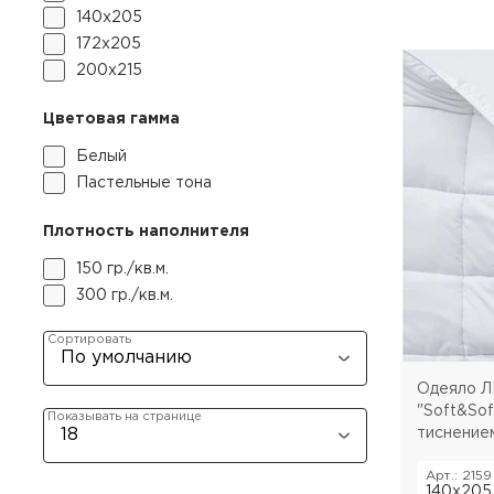
140х205
172х205
200х215
Цветовая гамма
Белый
Пастельные тона
Плотность наполнителя
150 гр./кв.м.
300 гр./кв.м.
Сортировать
Одеяло Л
"Soft&Sof
Показывать на странице
тиснение
Арт.: 2159
140х205