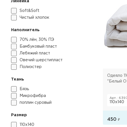
Линейка
Soft&Soft
Чистый хлопок
Наполнитель
70% лён, 30% ПЭ
Бамбуковый пласт
Лебяжий пласт
Овечий шерстипласт
Полиэстер
Одеяло 110
Ткань
"Белый О
Бязь
Микрофибра
Арт.: 639
110х140
поплин суровый
Размер
450
₽
110х140