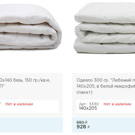
х140 бязь, 150 гр./кв.м.,
Одеяло 300 гр. "Лебяжий пух"
П"
140х205, в белой микрофи
(пакет)
7
Нет в наличии
Арт.: 3330
Нет в наличии
140х205
880
₽
928
₽