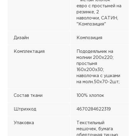
"Чистый хлопок"
евро с простыней на
резинке, 2
наволочки, САТИН,
"Композиция"
Дизайн
Композиция
Комплектация
Пододеяльник на
молнии 200х220;
простыня
160х200х30;
наволочка с ушками
на молн.50х70-2шт;
Состав ткани
100% хлопок
Штрихкод
4670284622319
Упаковка
Текстильный
мешочек, бумага
оберточная тишью,