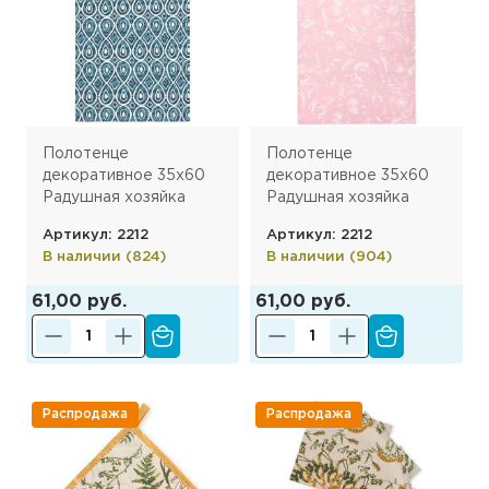
Махровые
Для детей
полотенца
Текстиль для
Все категории
кухни
Полотенце
Полотенце
декоративное 35х60
декоративное 35х60
Радушная хозяйка
Радушная хозяйка
(Традиция) , рогожка,
(Традиция) , рогожка,
Артикул: 2212
Артикул: 2212
100% хлопок,
100% хлопок,
В наличии (824)
В наличии (904)
Орнамент белый
Соцветие
61,00 руб.
61,00 руб.
Распродажа
Распродажа